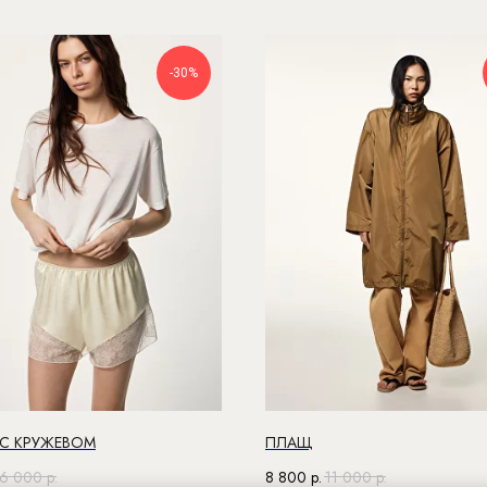
-30%
С КРУЖЕВОМ
ПЛАЩ
6 000
р.
8 800
р.
11 000
р.