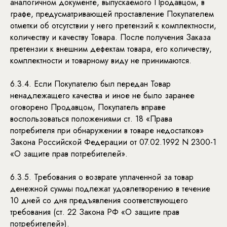
аналогичном документе, выпускаемого Продавцом, в
ПОЛИТИКА КОНФИДЕНЦИАЛЬНОСТИ
графе, предусматривающей проставление Покупателем
ПУБЛИЧНАЯ ОФЕРТА
ТЕЛЕГРАМ
отметки об отсутствии у него претензий к комплектности,
количеству и качеству Товара. После получения Заказа
претензии к внешним дефектам товара, его количеству,
ТАКЖЕ УНИКАЛЬНЫЕ ПРЕДЛОЖЕНИЯ, НОВОСТИ, ИНТЕРЕСНЫЕ
комплектности и товарному виду не принимаются.
СТАТЬИ И МНОГОЕ ДРУГОЕ ДЛЯ ПОДПИСЧИКОВ НАШЕЙ
РАССЫЛКИ
6.3.4. Если Покупателю был передан Товар
ПОДПИСАТЬСЯ
ненадлежащего качества и иное не было заранее
оговорено Продавцом, Покупатель вправе
воспользоваться положениями ст. 18 «Права
потребителя при обнаружении в товаре недостатков»
Закона Российской Федерации от 07.02.1992 N 2300-1
«О защите прав потребителей».
6.3.5. Требования о возврате уплаченной за товар
денежной суммы подлежат удовлетворению в течение
10 дней со дня предъявления соответствующего
требования (ст. 22 Закона РФ «О защите прав
потребителей»).